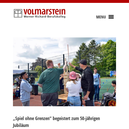
Skip
to
content
MENU
„Spiel ohne Grenzen“ begeistert zum 50-jährigen
Jubiläum