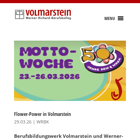
Skip
to
content
MENU
Flower-Power in Volmarstein
29.03.26
|
WRBK
Berufsbildungswerk Volmarstein und Werner-