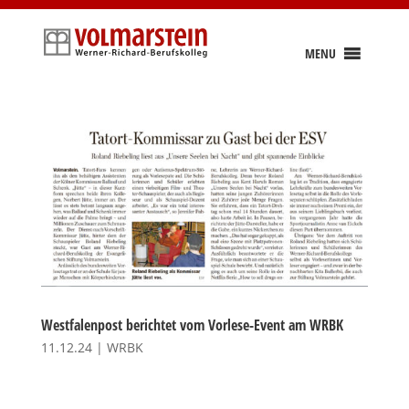
Skip
to
content
MENU
Westfalenpost berichtet vom Vorlese-Event am WRBK
11.12.24
|
WRBK