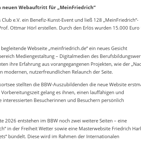
n neuen Webauftritt für „MeinFriedrich“
s Club e.V. ein Benefiz-Kunst-Event und ließ 128 „MeinFriedrich“-
of. Ottmar Hörl erstellen. Durch den Erlös wurden 15.000 Euro 
egleitende Webseite „meinfriedrich.de“ ein neues Gesicht
reich Mediengestaltung – Digitalmedien des Berufsbildungswer
ten ihre Erfahrung aus vorangegangenen Projekten, wie der „Na
nen modernen, nutzerfreundlichen Relaunch der Seite.
ortsee stellten die BBW-Auszubildenden die neue Website erstm
n Vorbereitungszeit gelang es ihnen, einen lauffähigen und
 sie interessierten Besucherinnen und Besuchern persönlich
tte 2026 entstehen im BBW noch zwei weitere Seiten – eine
h“ in der Freiheit Wetter sowie eine Masterwebsite Friedrich Har
ets“ bündelt. Diese wird im Rahmen der Internationalen