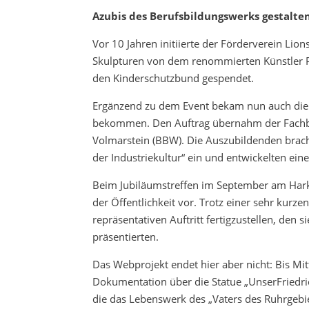
Azubis des Berufsbildungswerks gestalte
Vor 10 Jahren initiierte der Förderverein Lion
Skulpturen von dem renommierten Künstler Pr
den Kinderschutzbund gespendet.
Ergänzend zu dem Event bekam nun auch die b
bekommen. Den Auftrag übernahm der Fachbe
Volmarstein (BBW). Die Auszubildenden brach
der Industriekultur“ ein und entwickelten ei
Beim Jubiläumstreffen im September am Hark
der Öffentlichkeit vor. Trotz einer sehr kurze
repräsentativen Auftritt fertigzustellen, den
präsentierten.
Das Webprojekt endet hier aber nicht: Bis Mi
Dokumentation über die Statue „UnserFriedric
die das Lebenswerk des „Vaters des Ruhrgebi