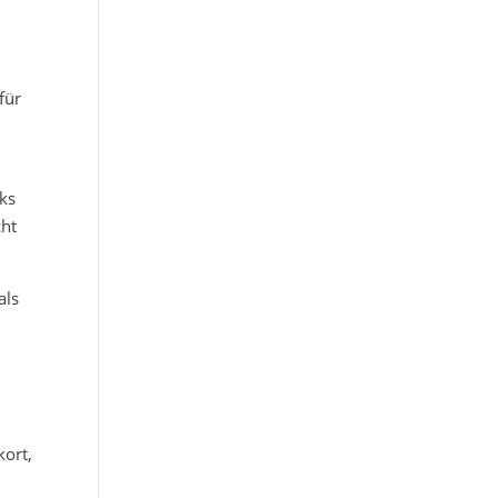
für
ks
cht
als
kort,