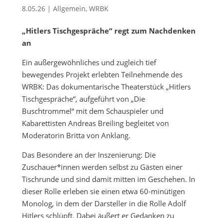
8.05.26
|
Allgemein
,
WRBK
„Hitlers Tischgespräche“ regt zum Nachdenken
an
Ein außergewöhnliches und zugleich tief
bewegendes Projekt erlebten Teilnehmende des
WRBK: Das dokumentarische Theaterstück „Hitlers
Tischgespräche“, aufgeführt von „Die
Buschtrommel“ mit dem Schauspieler und
Kabarettisten Andreas Breiling begleitet von
Moderatorin Britta von Anklang.
Das Besondere an der Inszenierung: Die
Zuschauer*innen werden selbst zu Gästen einer
Tischrunde und sind damit mitten im Geschehen. In
dieser Rolle erleben sie einen etwa 60-minütigen
Monolog, in dem der Darsteller in die Rolle Adolf
Hitlers schlüpft. Dabei äußert er Gedanken zu