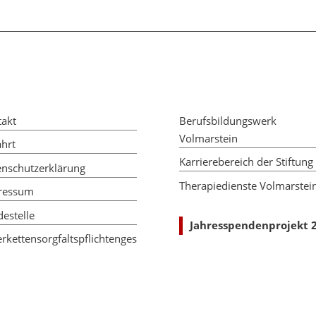
takt
Berufsbildungswerk
Volmarstein
hrt
Karrierebereich der Stiftung
enschutzerklärung
Therapiedienste Volmarstei
ressum
estelle
Jahresspendenprojekt 
erkettensorgfaltspflichtenges