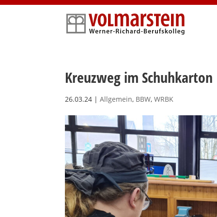
Skip
to
content
Kreuzweg im Schuhkarton
26.03.24
|
Allgemein
,
BBW
,
WRBK