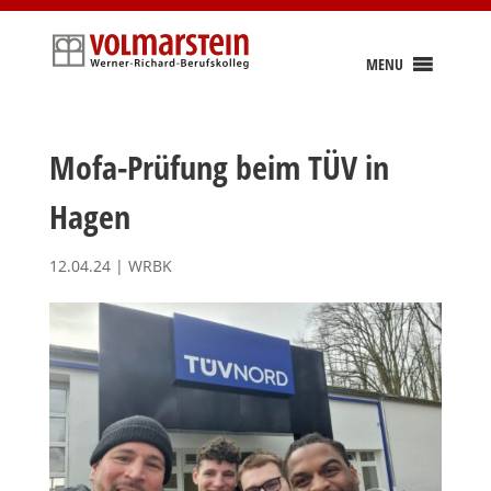
Skip
to
content
MENU
Mofa-Prüfung beim TÜV in
Hagen
12.04.24
|
WRBK