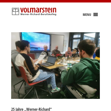
Skip
to
content
MENU
25 Jahre „Werner-Richard“