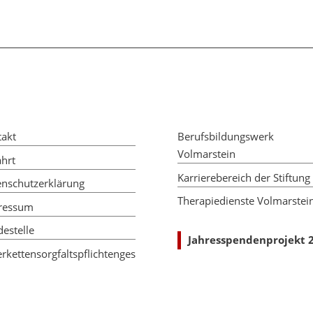
takt
Berufsbildungswerk
Volmarstein
hrt
Karrierebereich der Stiftung
enschutzerklärung
Therapiedienste Volmarstei
ressum
estelle
Jahresspendenprojekt 
erkettensorgfaltspflichtenges