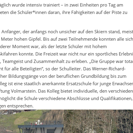
glich wurde intensiv trainiert – in zwei Einheiten pro Tag am
ten die Schüler*innen daran, ihre Fähigkeiten auf der Piste zu
in Anfänger, der anfangs noch unsicher auf den Skiern stand, meis
 Meter hohen Gipfel. Bis auf zwei Teilnehmende konnten alle sic
derer Moment war, als der letzte Schüler mit hohem
ifahren konnte. Die Freizeit war nicht nur ein sportliches Erlebni
in, Teamgeist und Zusammenhalt zu erleben. „Die Gruppe war tota
t für alle Beteiligten“, so der Schulleiter. Das Werner-Richard-
lischer Bildungsgänge von der beruflichen Grundbildung bis zum
leg ist eine staatlich anerkannte Ersatzschule für junge Erwachse
ftung Volmarstein. Das Kolleg bietet individuelle, den verschiede
glicht die Schule verschiedene Abschlüsse und Qualifikationen,
gen entsprechen.