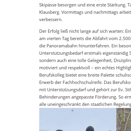
Skipässe besorgen und eine erste Stärkung. Tä
Klausberg. Vormittags und nachmittags arbeite
verbessern.
Der Erfolg ließ nicht lange auf sich warten: E
am vierten Tag bereits die Abfahrt vom 2.500
die Panoramabahn hinunterfahren. Ein beson
Unterstützungsbedarf erstmals eigenständig Sk
sondern auch eine tolle Gelegenheit, Diszipl
motiviert und respektvoll – ein echtes Highligh
Berufskolleg bietet eine breite Palette schu
Erwerb der Fachhochschulreife. Das Berufskol
mit Unterstützungsdarf und gehört zur Ev. Sti
Behinderungen angepasste Förderung. So ermö
alle uneingeschränkt den staatlichen Regelun