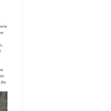
terte
her
s,
l
ne
nen
 die