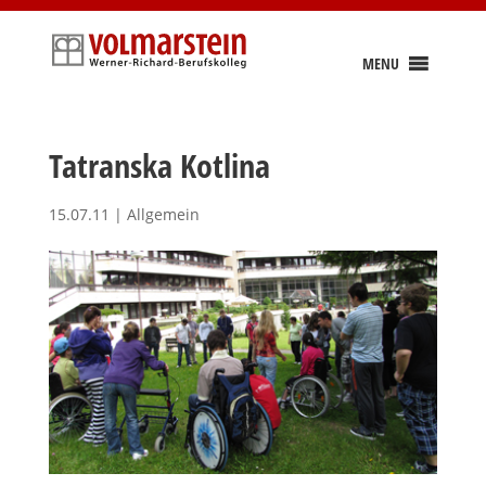
Skip
to
content
MENU
Tatranska Kotlina
15.07.11
|
Allgemein