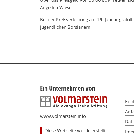
Über das Preisgeld von 50,00 EUR freuten si
Angelina Wiese.
Bei der Preisverleihung am 19. Januar gratuli
jugendlichen Börsianern.
Ein Unternehmen von
Kon
Anfa
www.volmarstein.info
Dat
Diese Webseite wurde erstellt
Imp