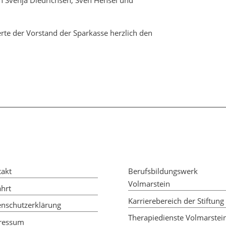
ch Svenja Diedrichsen, Sven Hensel und
erte der Vorstand der Sparkasse herzlich den
takt
Berufsbildungswerk
Volmarstein
hrt
Karrierebereich der Stiftung
enschutzerklärung
Therapiedienste Volmarstei
ressum