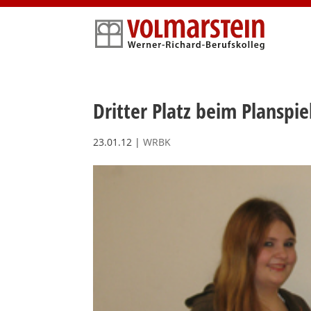
Skip
to
content
Dritter Platz beim Planspie
23.01.12
|
WRBK