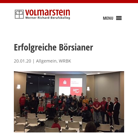
Skip
to
content
MENU
Erfolgreiche Börsianer
20.01.20
|
Allgemein
,
WRBK