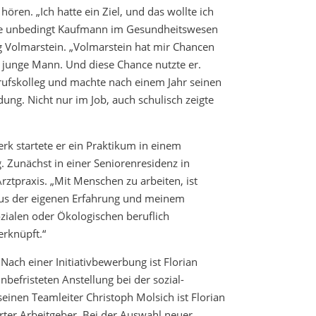
hören. „Ich hatte ein Ziel, und das wollte ich
ollte unbedingt Kaufmann im Gesundheitswesen
ng Volmarstein. „Volmarstein hat mir Chancen
 junge Mann. Und diese Chance nutzte er.
rufskolleg und machte nach einem Jahr seinen
dung. Nicht nur im Job, auch schulisch zeigte
k startete er ein Praktikum in einem
 Zunächst in einer Seniorenresidenz in
ztpraxis. „Mit Menschen zu arbeiten, ist
Aus der eigenen Erfahrung und meinem
ozialen oder Ökologischen beruflich
verknüpft.“
Nach einer Initiativbewerbung ist Florian
befristeten Anstellung bei der sozial-
einen Teamleiter Christoph Molsich ist Florian
rter Arbeitgeber. Bei der Auswahl neuer