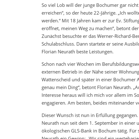
So viel Lob will der junge Bochumer gar nicht 
erreichen“, so der heute 22-Jährige. „Ich w
werden.“ Mit 18 Jahren kam er zur Ev. Stiftu
eröffnet, meinen Weg zu machen“, betont der
Zunächst besuchte er das Werner-Richard-Be
Schulabschluss. Dann startete er seine Ausbil
Florian Neurath beste Leistungen.
Schon nach vier Wochen im Berufsbildungswer
externen Betrieb in der Nähe seiner Wohnung.
Wattenscheid und später in einer Bochumer Ar
genau mein Ding“, betont Florian Neurath. „
Interesse heraus will ich mich vor allem im S
engagieren. Am besten, beides miteinander 
Dieser Wunsch ist nun in Erfüllung gegangen. 
Neurath nun seit dem 1. September in einer un
ökologischen GLS-Bank in Bochum tätig. Für s
Neurath ein Gewinn: „Wir sind ein wertebasie