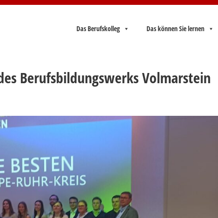
Das Berufskolleg
Das können Sie lernen
des Berufsbildungswerks Volmarstein