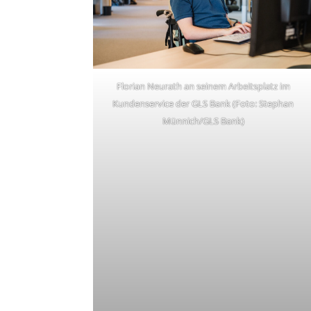
Florian Neurath an seinem Arbeitsplatz im
Kundenservice der GLS Bank (Foto: Stephan
Münnich/GLS Bank)