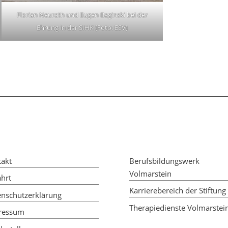
Florian Neurath und Eugen Baginski bei der
Ehrung in der SIHK (Foto: ESV)
takt
Berufsbildungswerk
Volmarstein
hrt
Karrierebereich der Stiftung
enschutzerklärung
Therapiedienste Volmarstei
ressum